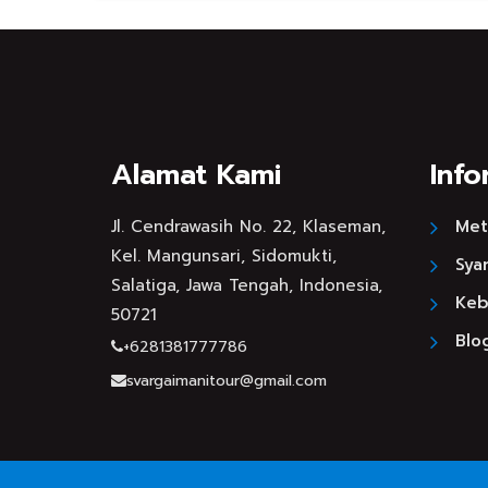
Alamat Kami
Info
Jl. Cendrawasih No. 22, Klaseman,
Met
Kel. Mangunsari, Sidomukti,
Sya
Salatiga, Jawa Tengah, Indonesia,
Kebi
50721
Blo
+6281381777786
svargaimanitour@gmail.com