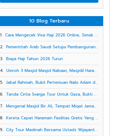
10 Blog Terbaru
1.
Cara Mengecek Visa Haji 2026 Online, Simak Langkah-langkahnya!
2.
Pemerintah Arab Saudi Setujui Pembangunan Bandara Baru di Makkah, Akses Jemaah Bakal Lebih Cepat
3.
Biaya Haji Tahun 2026 Turun
4.
Umroh 3 Masjid Masjid Nabawi, Masjidil Haram, Masjid Al -Aqsa
5.
Jabal Rahmah, Bukit Pertemuan Nabi Adam dan Siti Hawa Yang Bersejarah
6.
Tanda Cinta Svarga Tour Untuk Gaza, Bukti Solidaritas Indonesia Kepada Palestina
7.
Mengenal Masjid Bir Ali, Tempat Miqat Jamaah Umroh Svarga Tour
8.
Kereta Cepat Haramain Fasilitas Gratis Yang Diperuntukkan Bagi Jamaah Svarga Tour
9.
City Tour Madinah Bersama Ustadz Wijayanto. Jamaah Svarga Tour Mengunjungi Kebun Kurma Sekaligus Manasik Pemantapan