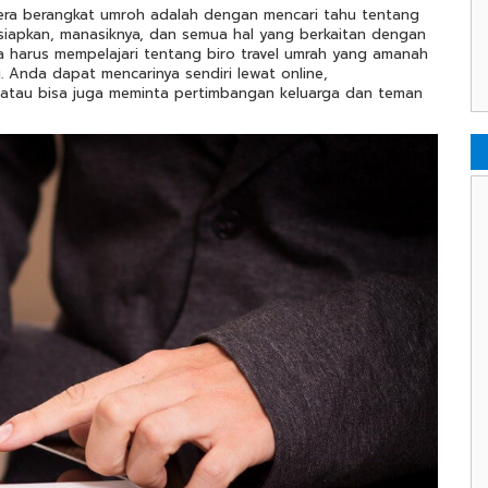
era berangkat umroh adalah dengan mencari tahu tentang
isiapkan, manasiknya, dan semua hal yang berkaitan dengan
a harus mempelajari tentang biro travel umrah yang amanah
 Anda dapat mencarinya sendiri lewat online,
 atau bisa juga meminta pertimbangan keluarga dan teman