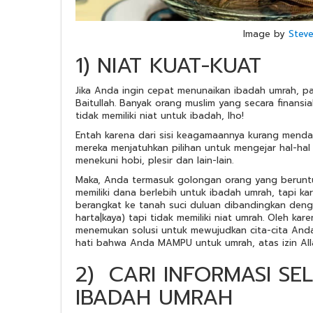
Image by
Steve
1) NIAT KUAT-KUAT
Jika Anda ingin cepat menunaikan ibadah umrah, p
Baitullah. Banyak orang muslim yang secara finan
tidak memiliki niat untuk ibadah, lho!
Entah karena dari sisi keagamaannya kurang mend
mereka menjatuhkan pilihan untuk mengejar hal-hal 
menekuni hobi, plesir dan lain-lain.
Maka, Anda termasuk golongan orang yang berunt
memiliki dana berlebih untuk ibadah umrah, tapi k
berangkat ke tanah suci duluan dibandingkan deng
harta|kaya) tapi tidak memiliki niat umrah. Oleh ka
menemukan solusi untuk mewujudkan cita-cita Anda
hati bahwa Anda MAMPU untuk umrah, atas izin All
2) CARI INFORMASI S
IBADAH UMRAH