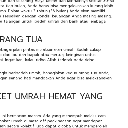
un dari sekarang. Biaya umrah dan lain-lainnya sekitar 30-35
uta tiap bulan, Anda harus bisa mengalokasikan kurang lebih
rah. Dalam waktu 3 tahun (36 bulan) Anda akan memiliki
bisa sesuaikan dengan kondisi keuangan Anda masing-masing.
na talangan untuk ibadah umrah dari bank atau lembaga
ORANG TUA
sebagai jalan pintas melaksanakan umrah. Sudah cukup
 dari ibu dan bapak atau mertua, keinginan untuk
i. Ingat kan, kalau ridho Allah terletak pada ridho
gin beribadah umrah, bahagiakan kedua orang tua Anda,
ngan senang hati mendoakan Anda agar bisa melaksanakan
AKET UMRAH HEMAT YANG
g ini bermacam-macam. Ada yang menempuh melalui cara
 paket umrah di masa off peak season agar mendapat
mrah secara kolektif juga dapat dicoba untuk memperoleh