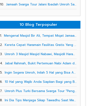
10.
Jamaah Svarga Tour Jalani Ibadah Umroh Saat Ramadhan di Tengah Padatnya Masjidil Haram
10 Blog Terpopuler
1.
Mengenal Masjid Bir Ali, Tempat Miqat Jamaah Umroh Svarga Tour
2.
Kereta Cepat Haramain Fasilitas Gratis Yang Diperuntukkan Bagi Jamaah Svarga Tour
3.
Umroh 3 Masjid Masjid Nabawi, Masjidil Haram, Masjid Al -Aqsa
4.
Jabal Rahmah, Bukit Pertemuan Nabi Adam dan Siti Hawa Yang Bersejarah
5.
Ingin Segera Umroh, Inilah 5 Hal yang Bisa Anda Lakukan
6.
10 Hal yang Wajib Anda Siapkan Bagi yang Baru Pertama Kali Umrah
7.
Umroh Plus Turki Bersama Svarga Tour "Pengalaman Spiritual Sekaligus Liburan Yang Tak Terlupakan"
8.
Ini Dia Tips Menjaga Sikap Tawadhu Saat Menjalankan Ibadah Umrah