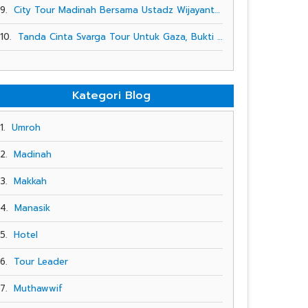
9.
City Tour Madinah Bersama Ustadz Wijayanto. Jamaah Svarga Tour Mengunjungi Kebun Kurma Sekaligus Manasik Pemantapan
10.
Tanda Cinta Svarga Tour Untuk Gaza, Bukti Solidaritas Indonesia Kepada Palestina
Kategori Blog
1.
Umroh
2.
Madinah
3.
Makkah
4.
Manasik
5.
Hotel
6.
Tour Leader
7.
Muthawwif