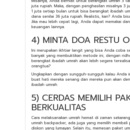
Misalnya, Anda berniat untuk berangkat umrah 3 tah
juta rupiah. Maka, dengan penghasilan misalnya 3 j
1 juta setiap bulan untuk bisa berangkat ibadah um
dana senilai 36 juta rupiah. Realistis, kan? Anda 
Jika mau lebih cepat lagi, Anda dapat memakai da
keuangan lainnya.
4) MINTA DOA RESTU 
Ini merupakan ikhtiar langit yang bisa Anda coba 
banyak yang membuktikan metode ini, dengan ridho
berangkat ibadah umrah akan lebih segera terealisas
orangtua?
Ungkapkan dengan sungguh-sungguh kalau Anda in
buat hati mereka senang dan mereka pun akan de
ibadah umrah.
5) CERDAS MEMILIH P
BERKUALITAS
Cara melaksanakan umrah hemat di zaman sekaran
umrah backpacker, ada juga yang memilih membeli
diskon yang lumayan. Selain itu, memesan paket u